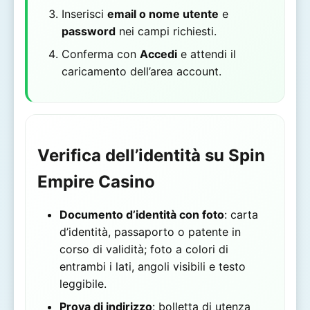
Inserisci
email o nome utente
e
password
nei campi richiesti.
Conferma con
Accedi
e attendi il
caricamento dell’area account.
Verifica dell’identità su Spin
Empire Casino
Documento d’identità con foto
: carta
d’identità, passaporto o patente in
corso di validità; foto a colori di
entrambi i lati, angoli visibili e testo
leggibile.
Prova di indirizzo
: bolletta di utenza