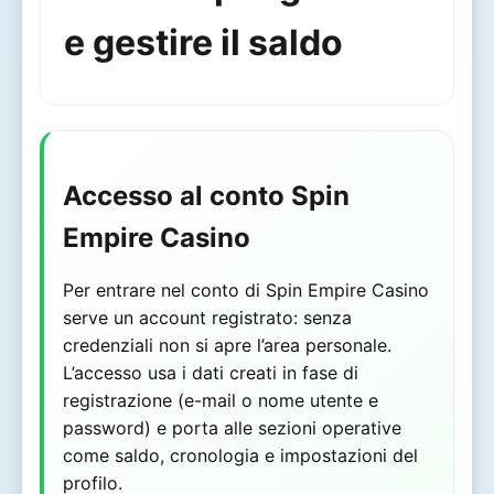
e gestire il saldo
Accesso al conto Spin
Empire Casino
Per entrare nel conto di Spin Empire Casino
serve un account registrato: senza
credenziali non si apre l’area personale.
L’accesso usa i dati creati in fase di
registrazione (e-mail o nome utente e
password) e porta alle sezioni operative
come saldo, cronologia e impostazioni del
profilo.