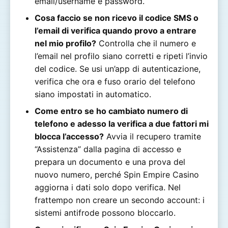
email/username e password.
Cosa faccio se non ricevo il codice SMS o
l’email di verifica quando provo a entrare
nel mio profilo?
Controlla che il numero e
l’email nel profilo siano corretti e ripeti l’invio
del codice. Se usi un’app di autenticazione,
verifica che ora e fuso orario del telefono
siano impostati in automatico.
Come entro se ho cambiato numero di
telefono e adesso la verifica a due fattori mi
blocca l’accesso?
Avvia il recupero tramite
“Assistenza” dalla pagina di accesso e
prepara un documento e una prova del
nuovo numero, perché Spin Empire Casino
aggiorna i dati solo dopo verifica. Nel
frattempo non creare un secondo account: i
sistemi antifrode possono bloccarlo.