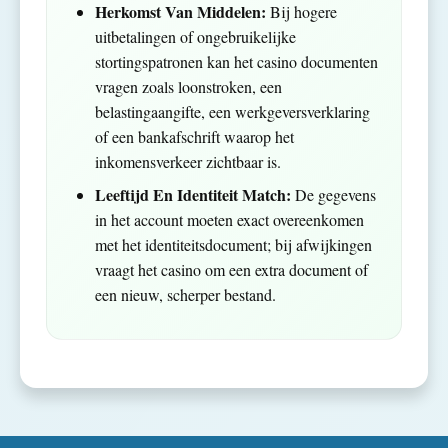
Herkomst Van Middelen:
Bij hogere
uitbetalingen of ongebruikelijke
stortingspatronen kan het casino documenten
vragen zoals loonstroken, een
belastingaangifte, een werkgeversverklaring
of een bankafschrift waarop het
inkomensverkeer zichtbaar is.
Leeftijd En Identiteit Match:
De gegevens
in het account moeten exact overeenkomen
met het identiteitsdocument; bij afwijkingen
vraagt het casino om een extra document of
een nieuw, scherper bestand.