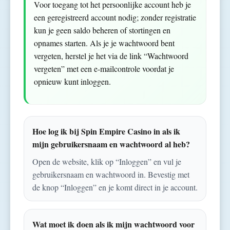
Voor toegang tot het persoonlijke account heb je
een geregistreerd account nodig; zonder registratie
kun je geen saldo beheren of stortingen en
opnames starten. Als je je wachtwoord bent
vergeten, herstel je het via de link “Wachtwoord
vergeten” met een e-mailcontrole voordat je
opnieuw kunt inloggen.
Hoe log ik bij Spin Empire Casino in als ik
mijn gebruikersnaam en wachtwoord al heb?
Open de website, klik op “Inloggen” en vul je
gebruikersnaam en wachtwoord in. Bevestig met
de knop “Inloggen” en je komt direct in je account.
Wat moet ik doen als ik mijn wachtwoord voor