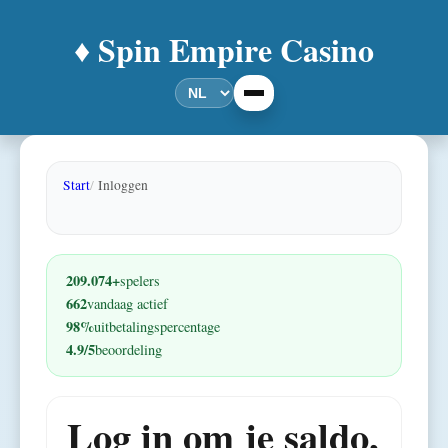
♦️ Spin Empire Casino
Start
Inloggen
209.074+
spelers
662
vandaag actief
98%
uitbetalingspercentage
4.9/5
beoordeling
Log in om je saldo,