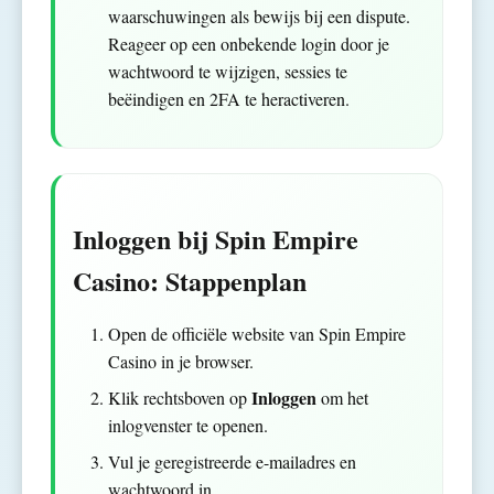
waarschuwingen als bewijs bij een dispute.
Reageer op een onbekende login door je
wachtwoord te wijzigen, sessies te
beëindigen en 2FA te heractiveren.
Inloggen bij Spin Empire
Casino: Stappenplan
Open de officiële website van Spin Empire
Casino in je browser.
Inloggen
Klik rechtsboven op
om het
inlogvenster te openen.
Vul je geregistreerde e-mailadres en
wachtwoord in.