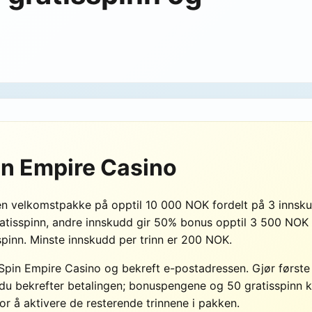
in Empire Casino
n velkomstpakke på opptil 10 000 NOK fordelt på 3 innsku
tisspinn, andre innskudd gir 50% bonus opptil 3 500 NOK +
pinn. Minste innskudd per trinn er 200 NOK.
 Spin Empire Casino og bekreft e-postadressen. Gjør først
 bekrefter betalingen; bonuspengene og 50 gratisspinn kr
r å aktivere de resterende trinnene i pakken.