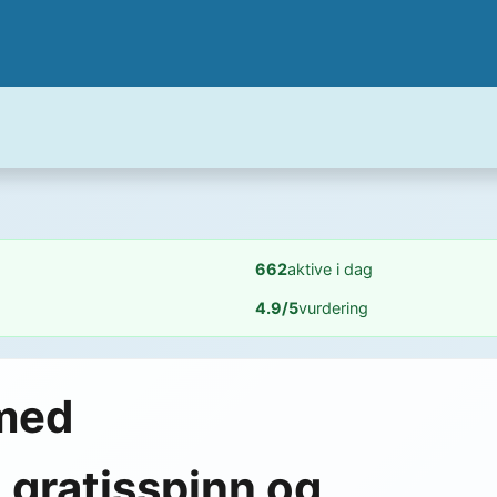
662
aktive i dag
4.9/5
vurdering
med
gratisspinn og