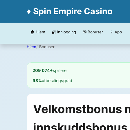
♦️ Spin Empire Casino
🏠 Hjem
🔐 Innlogging
🎁 Bonuser
📱 App
Hjem
Bonuser
209 074+
spillere
98%
utbetalingsgrad
Velkomstbonus 
innskuddsbonus, 