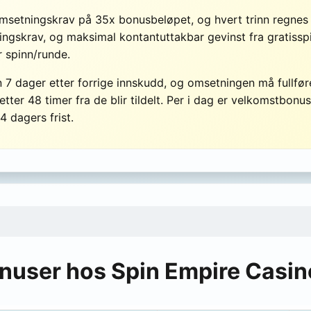
etningskrav på 35x bonusbeløpet, og hvert trinn regnes se
ngskrav, og maksimal kontantuttakbar gevinst fra gratisspi
 spinn/runde.
 7 dager etter forrige innskudd, og omsetningen må fullfør
 etter 48 timer fra de blir tildelt. Per i dag er velkomstbo
 dagers frist.
nuser hos Spin Empire Casin