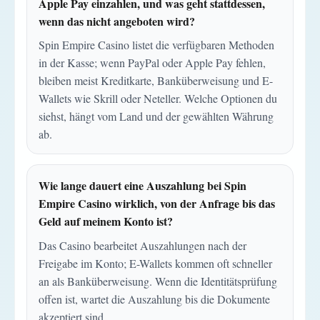
Apple Pay einzahlen, und was geht stattdessen,
wenn das nicht angeboten wird?
Spin Empire Casino listet die verfügbaren Methoden
in der Kasse; wenn PayPal oder Apple Pay fehlen,
bleiben meist Kreditkarte, Banküberweisung und E-
Wallets wie Skrill oder Neteller. Welche Optionen du
siehst, hängt vom Land und der gewählten Währung
ab.
Wie lange dauert eine Auszahlung bei Spin
Empire Casino wirklich, von der Anfrage bis das
Geld auf meinem Konto ist?
Das Casino bearbeitet Auszahlungen nach der
Freigabe im Konto; E-Wallets kommen oft schneller
an als Banküberweisung. Wenn die Identitätsprüfung
offen ist, wartet die Auszahlung bis die Dokumente
akzeptiert sind.