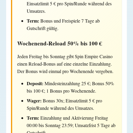
Einsatzlimit 5 € pro Spin/Runde während des
Umsatzes.
Term:
Bonus und Freispiele 7 Tage ab
Gutschrift gültig.
Wochenend-Reload 50% bis 100 €
Jeden Freitag bis Sonntag gibt Spin Empire Casino
einen Reload-Bonus auf eine einzelne Einzahlung.
Der Bonus wird einmal pro Wochenende vergeben.
Deposit:
Mindesteinzahlung 25 €; Bonus 50%
bis 100 €; 1 Bonus pro Wochenende.
Wager:
Bonus 30x; Einsatzlimit 5 € pro
Spin/Runde während des Umsatzes.
Term:
Einzahlung und Aktivierung Freitag
00:00 bis Sonntag 23:59; Umsatzfrist 5 Tage ab
Gutschrift.