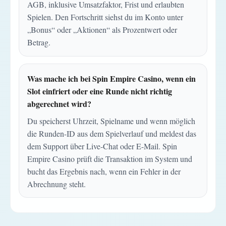
AGB, inklusive Umsatzfaktor, Frist und erlaubten
Spielen. Den Fortschritt siehst du im Konto unter
„Bonus“ oder „Aktionen“ als Prozentwert oder
Betrag.
Was mache ich bei Spin Empire Casino, wenn ein
Slot einfriert oder eine Runde nicht richtig
abgerechnet wird?
Du speicherst Uhrzeit, Spielname und wenn möglich
die Runden-ID aus dem Spielverlauf und meldest das
dem Support über Live-Chat oder E-Mail. Spin
Empire Casino prüft die Transaktion im System und
bucht das Ergebnis nach, wenn ein Fehler in der
Abrechnung steht.