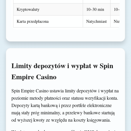
Kryptowaluty
10–30 min
10–30 mi
Karta przedpłacona
Natychmiast
Niedostęp
Limity depozytów i wypłat w Spin
Empire Casino
Spin Empire Casino ustawia limity depozytów i wypłat na
poziomie metody płatności oraz statusu weryfikacji konta.
Depozyty kartą bankową i przez portfele elektroniczne
mają stały próg minimalny, a przelewy bankowe startują
od wyższej kwoty ze względu na koszty księgowania.