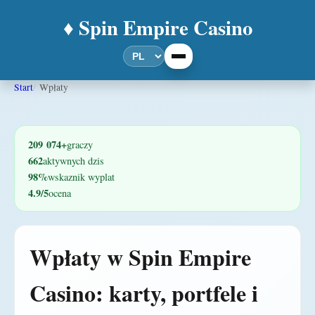
♦️ Spin Empire Casino
Start
Wpłaty
209 074+
graczy
662
aktywnych dzis
98%
wskaznik wyplat
4.9/5
ocena
Wpłaty w Spin Empire
Casino: karty, portfele i