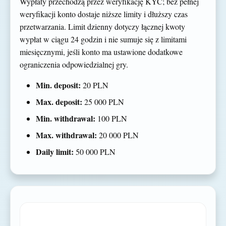
Wypłaty przechodzą przez weryfikację KYC; bez pełnej
weryfikacji konto dostaje niższe limity i dłuższy czas
przetwarzania. Limit dzienny dotyczy łącznej kwoty
wypłat w ciągu 24 godzin i nie sumuje się z limitami
miesięcznymi, jeśli konto ma ustawione dodatkowe
ograniczenia odpowiedzialnej gry.
Min. deposit:
20 PLN
Max. deposit:
25 000 PLN
Min. withdrawal:
100 PLN
Max. withdrawal:
20 000 PLN
Daily limit:
50 000 PLN