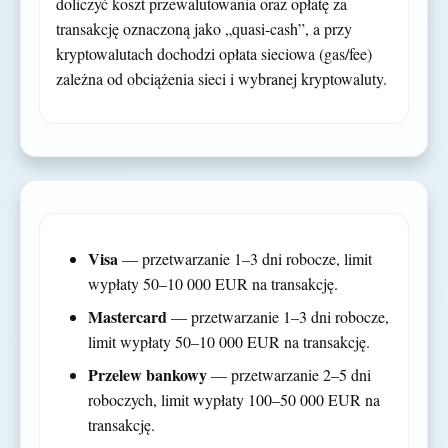
doliczyć koszt przewalutowania oraz opłatę za
transakcję oznaczoną jako „quasi-cash”, a przy
kryptowalutach dochodzi opłata sieciowa (gas/fee)
zależna od obciążenia sieci i wybranej kryptowaluty.
Visa
— przetwarzanie 1–3 dni robocze, limit
wypłaty 50–10 000 EUR na transakcję.
Mastercard
— przetwarzanie 1–3 dni robocze,
limit wypłaty 50–10 000 EUR na transakcję.
Przelew bankowy
— przetwarzanie 2–5 dni
roboczych, limit wypłaty 100–50 000 EUR na
transakcję.