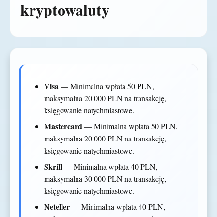
kryptowaluty
Visa
— Minimalna wpłata 50 PLN,
maksymalna 20 000 PLN na transakcję,
księgowanie natychmiastowe.
Mastercard
— Minimalna wpłata 50 PLN,
maksymalna 20 000 PLN na transakcję,
księgowanie natychmiastowe.
Skrill
— Minimalna wpłata 40 PLN,
maksymalna 30 000 PLN na transakcję,
księgowanie natychmiastowe.
Neteller
— Minimalna wpłata 40 PLN,