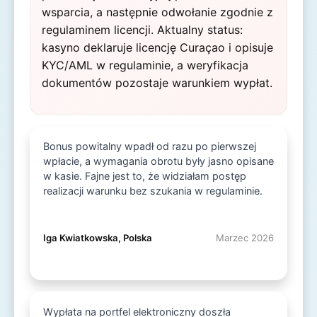
wsparcia, a następnie odwołanie zgodnie z
regulaminem licencji. Aktualny status:
kasyno deklaruje licencję Curaçao i opisuje
KYC/AML w regulaminie, a weryfikacja
dokumentów pozostaje warunkiem wypłat.
Bonus powitalny wpadł od razu po pierwszej
wpłacie, a wymagania obrotu były jasno opisane
w kasie. Fajne jest to, że widziałam postęp
realizacji warunku bez szukania w regulaminie.
Iga Kwiatkowska, Polska
Marzec 2026
Wypłata na portfel elektroniczny doszła