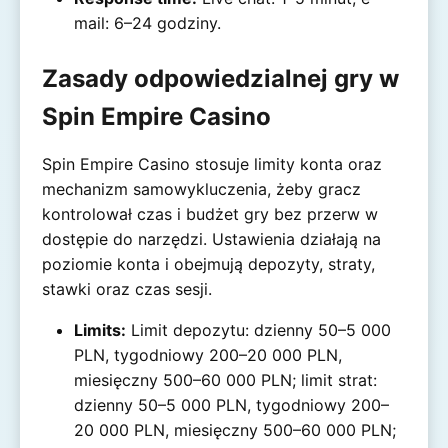
mail: 6–24 godziny.
Zasady odpowiedzialnej gry w
Spin Empire Casino
Spin Empire Casino stosuje limity konta oraz
mechanizm samowykluczenia, żeby gracz
kontrolował czas i budżet gry bez przerw w
dostępie do narzędzi. Ustawienia działają na
poziomie konta i obejmują depozyty, straty,
stawki oraz czas sesji.
Limits:
Limit depozytu: dzienny 50–5 000
PLN, tygodniowy 200–20 000 PLN,
miesięczny 500–60 000 PLN; limit strat:
dzienny 50–5 000 PLN, tygodniowy 200–
20 000 PLN, miesięczny 500–60 000 PLN;