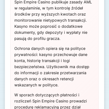
Spin Empire Casino publikuje zasady AML
w regulaminie, w tym kontrolę źródeł
środków przy wyższych kwotach oraz
monitorowanie nietypowych transakcji.
Kasyno może poprosić o dodatkowe
dokumenty, gdy depozyty i wypłaty nie
pasują do profilu gracza.
Ochrona danych opiera się na polityce
prywatności: kasyno przechowuje dane
konta, historię transakcji i logi
bezpieczeństwa. Użytkownik ma dostęp
do informacji o zakresie przetwarzania
danych oraz o okresach retencji
wskazanych w polityce.
W sporach dotyczących płatności i
rozliczeń Spin Empire Casino prowadzi
procedurę reklamacyjną przez dział