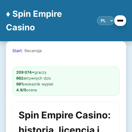
♦️ Spin Empire
Casino
Start
Recenzja
209 074+
graczy
662
aktywnych dzis
98%
wskaznik wyplat
4.9/5
ocena
Spin Empire Casino:
historia, licencja i