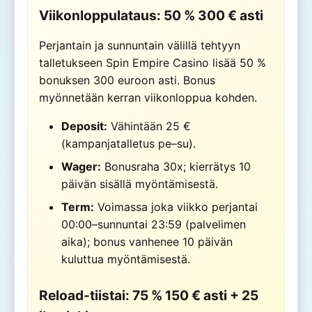
Viikonloppulataus: 50 % 300 € asti
Perjantain ja sunnuntain välillä tehtyyn
talletukseen Spin Empire Casino lisää 50 %
bonuksen 300 euroon asti. Bonus
myönnetään kerran viikonloppua kohden.
Deposit:
Vähintään 25 €
(kampanjatalletus pe–su).
Wager:
Bonusraha 30x; kierrätys 10
päivän sisällä myöntämisestä.
Term:
Voimassa joka viikko perjantai
00:00–sunnuntai 23:59 (palvelimen
aika); bonus vanhenee 10 päivän
kuluttua myöntämisestä.
Reload-tiistai: 75 % 150 € asti + 25