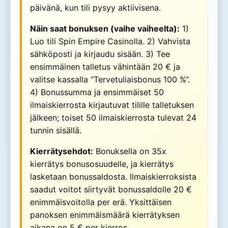
päivänä, kun tili pysyy aktiivisena.
Näin saat bonuksen (vaihe vaiheelta):
1)
Luo tili Spin Empire Casinolla. 2) Vahvista
sähköposti ja kirjaudu sisään. 3) Tee
ensimmäinen talletus vähintään 20 € ja
valitse kassalla “Tervetuliaisbonus 100 %”.
4) Bonussumma ja ensimmäiset 50
ilmaiskierrosta kirjautuvat tilille talletuksen
jälkeen; toiset 50 ilmaiskierrosta tulevat 24
tunnin sisällä.
Kierrätysehdot:
Bonuksella on 35x
kierrätys bonusosuudelle, ja kierrätys
lasketaan bonussaldosta. Ilmaiskierroksista
saadut voitot siirtyvät bonussaldolle 20 €
enimmäisvoitolla per erä. Yksittäisen
panoksen enimmäismäärä kierrätyksen
aikana on 5 € per kierros.