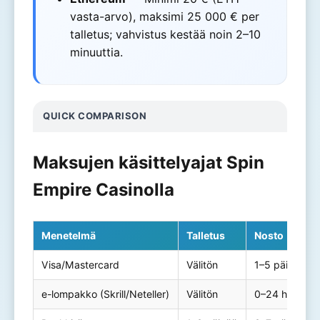
vasta-arvo), maksimi 25 000 € per
talletus; vahvistus kestää noin 2–10
minuuttia.
QUICK COMPARISON
Maksujen käsittelyajat Spin
Empire Casinolla
Menetelmä
Talletus
Nosto
Visa/Mastercard
Välitön
1–5 päivää
e-lompakko (Skrill/Neteller)
Välitön
0–24 h