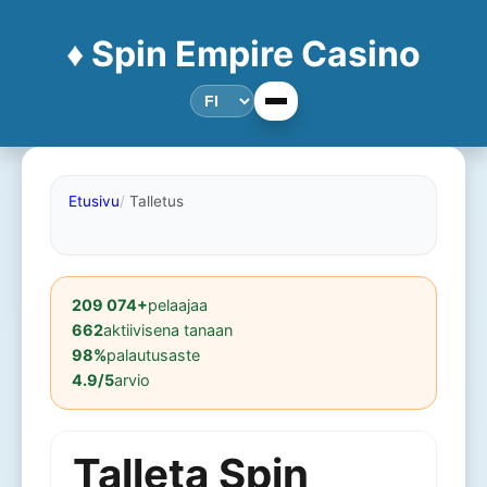
♦️ Spin Empire Casino
Etusivu
Talletus
209 074+
pelaajaa
662
aktiivisena tanaan
98%
palautusaste
4.9/5
arvio
Talleta Spin