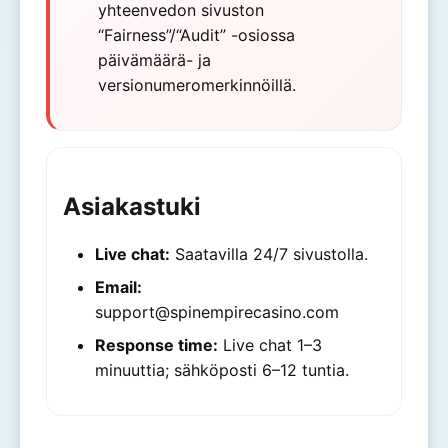
yhteenvedon sivuston
“Fairness”/“Audit” -osiossa
päivämäärä- ja
versionumeromerkinnöillä.
Asiakastuki
Live chat:
Saatavilla 24/7 sivustolla.
Email:
support@spinempirecasino.com
Response time:
Live chat 1–3
minuuttia; sähköposti 6–12 tuntia.