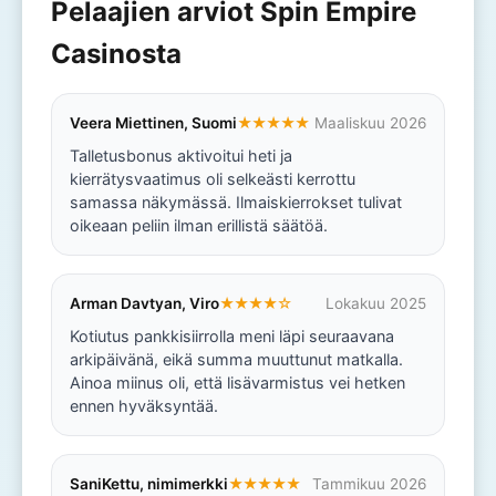
Pelaajien arviot Spin Empire
Casinosta
Veera Miettinen, Suomi
★★★★★
Maaliskuu 2026
Talletusbonus aktivoitui heti ja
kierrätysvaatimus oli selkeästi kerrottu
samassa näkymässä. Ilmaiskierrokset tulivat
oikeaan peliin ilman erillistä säätöä.
Arman Davtyan, Viro
★★★★☆
Lokakuu 2025
Kotiutus pankkisiirrolla meni läpi seuraavana
arkipäivänä, eikä summa muuttunut matkalla.
Ainoa miinus oli, että lisävarmistus vei hetken
ennen hyväksyntää.
SaniKettu, nimimerkki
★★★★★
Tammikuu 2026