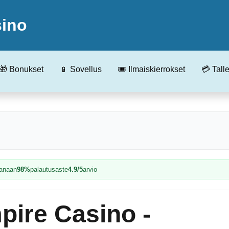
sino
🎁 Bonukset
📱 Sovellus
🎟️ Ilmaiskierrokset
💳 Tall
tanaan
98%
palautusaste
4.9/5
arvio
pire Casino -