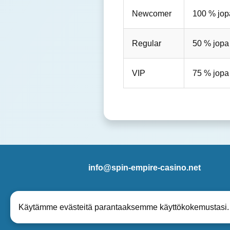
Newcomer
100 % jopa
Regular
50 % jopa 
VIP
75 % jopa 
info@spin-empire-casino.net
Käytämme evästeitä parantaaksemme käyttökokemustasi.