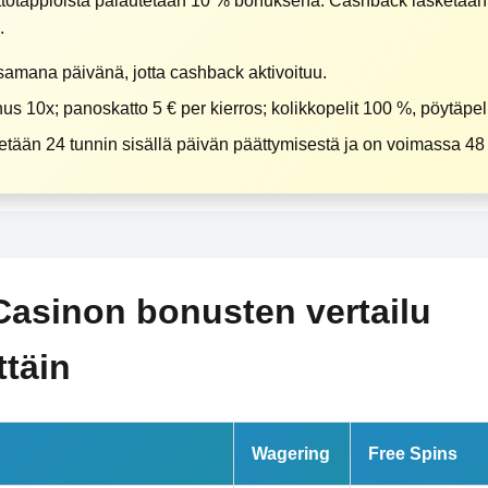
ettotappioista palautetaan 10 % bonuksena. Cashback lasketaan
.
samana päivänä, jotta cashback aktivoituu.
 10x; panoskatto 5 € per kierros; kolikkopelit 100 %, pöytäpeli
tään 24 tunnin sisällä päivän päättymisestä ja on voimassa 48
Casinon bonusten vertailu
ttäin
Wagering
Free Spins