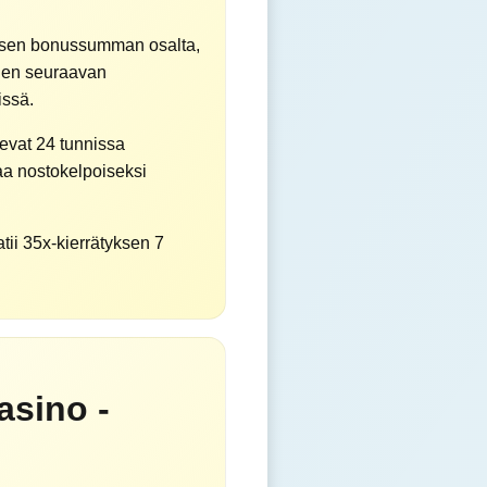
5x sen bonussumman osalta,
nnen seuraavan
issä.
nevat 24 tunnissa
aa nostokelpoiseksi
tii 35x-kierrätyksen 7
asino -