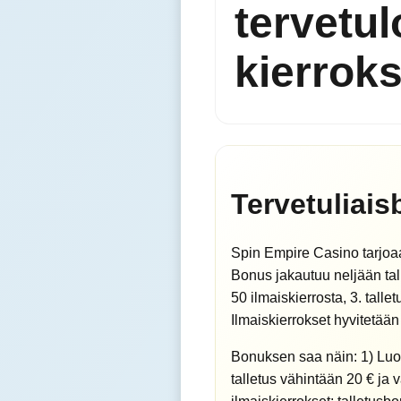
tervetul
kierroks
Tervetuliai
Spin Empire Casino tarjoaa
Bonus jakautuu neljään tall
50 ilmaiskierrosta, 3. talle
Ilmaiskierrokset hyvitetään
Bonuksen saa näin: 1) Luo 
talletus vähintään 20 € ja 