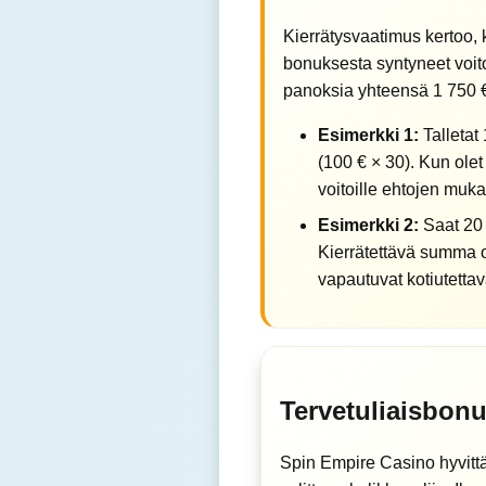
Kierrätysvaatimus kertoo,
bonuksesta syntyneet voito
panoksia yhteensä 1 750 €
Esimerkki 1:
Talletat
(100 € × 30). Kun olet
voitoille ehtojen muk
Esimerkki 2:
Saat 20 
Kierrätettävä summa on
vapautuvat kotiutetta
Tervetuliaisbonu
Spin Empire Casino hyvitt